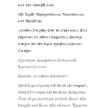
καί τόν εὐσεβῆ λαό
τῆς Ἱερᾶς Μητροπόλεως Νικοπόλεως
καί Πρεβέζης
«
Λαθών ἐτέχθης ὑπό τό σπήλαιον, ἀλλ̉
οὐρανός σε πᾶσιν ἐκήρυξεν, ὥσπερ
στόμα τόν ἀστέρα προβαλλόμενος
Σωτήρ
».
(
Τροπάριο προφητείας ἑσπερινοῦ
Χριστουγέννων
)
Χριστός γεννᾶται δοξάσατε!
Αὐτή ἡ φανέρωση τοῦ Θεοῦ «
ἐν σαρκί
»,
αὐτή ἡ Γέννηση τοῦ Θεοῦ ὡς ἀνθρώπου
εἶναι τό μεγαλύτερο γεγονός ὅλων τῶν
ἐποχῶν καί ὅλων τῶν αἰώνων. Ἔρχεται