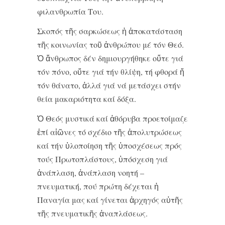
φιλανθρωπία Του.
Σκοπός τῆς σαρκώσεως ἡ ἀποκατάσταση
τῆς κοινωνίας τοῦ ἀνθρώπου μέ τόν Θεό.
Ὁ ἄνθρωπος δέν δημιουργήθηκε οὔτε γιά
τόν πόνο, οὔτε γιά τήν θλίψη, τή φθορά ἤ
τόν θάνατο, ἀλλά γιά νά μετάσχει στήν
θεία μακαριότητα καί δόξα.
Ὁ Θεός μυστικά καί ἀθόρυβα προετοίμαζε
ἐπί αἰῶνες τό σχέδιο τῆς ἀπολυτρώσεως
καί τήν ὑλοποίηση τῆς ὑποσχέσεως πρός
τούς Πρωτοπλάστους, ὑπόσχεση γιά
ἀνάπλαση, ἀνάπλαση νοητή –
πνευματική, πού πρώτη δέχεται ἡ
Παναγία μας καί γίνεται ἀρχηγός αὐτῆς
τῆς πνευματικῆς ἀναπλάσεως.