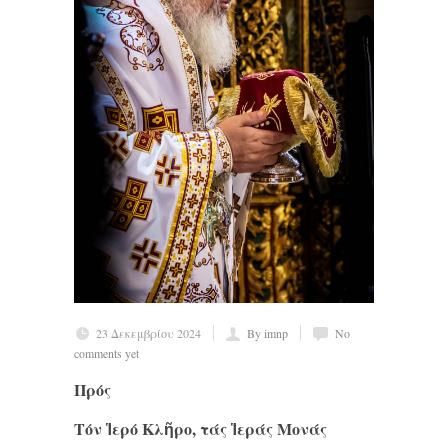
23 Δεκεμβρίου 2024
By imnp
No
comments yet
Πρός
Τόν Ἱερό Κλῆρο, τάς Ἱεράς Μονάς