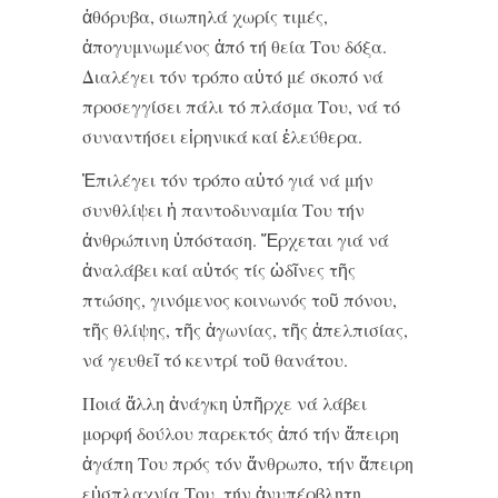
ἀθόρυβα, σιωπηλά χωρίς τιμές,
ἀπογυμνωμένος ἀπό τή θεία Του δόξα.
Διαλέγει τόν τρόπο αὐτό μέ σκοπό νά
προσεγγίσει πάλι τό πλάσμα Του, νά τό
συναντήσει εἰρηνικά καί ἐλεύθερα.
Ἐπιλέγει τόν τρόπο αὐτό γιά νά μήν
συνθλίψει ἡ παντοδυναμία Του τήν
ἀνθρώπινη ὑπόσταση. Ἔρχεται γιά νά
ἀναλάβει καί αὐτός τίς ὠδῖνες τῆς
πτώσης, γινόμενος κοινωνός τοῦ πόνου,
τῆς θλίψης, τῆς ἀγωνίας, τῆς ἀπελπισίας,
νά γευθεῖ τό κεντρί τοῦ θανάτου.
Ποιά ἄλλη ἀνάγκη ὑπῆρχε νά λάβει
μορφή δούλου παρεκτός ἀπό τήν ἄπειρη
ἀγάπη Του πρός τόν ἄνθρωπο, τήν ἄπειρη
εὐσπλαχνία Του, τήν ἀνυπέρβλητη