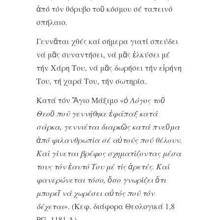
ἀπό τόν θόρυβο τοῦ κόσμου σέ ταπεινό
σπήλαιο.
Γεννᾶται χθές καί σήμερα γιατί σπεύδει
νά μᾶς συναντήσει, νά μᾶς ἑλκύσει μέ
τήν Χάρη Του, νά μᾶς δωρήσει τήν εἰρήνη
Του, τή χαρά Του, τήν σωτηρία.
Κατά τόν Ἅγιο Μάξιμο «
ὁ Λόγος τοῦ
Θεοῦ πού γεννήθηκε ἐφάπαξ κατά
σάρκα, γεννιέται διαρκῶς κατά πνεῦμα
ἀπό φιλανθρωπία σέ αὐτούς πού θέλουν.
Καί γίνεται βρέφος σχηματίζοντας μέσα
τους τόν ἑαυτό Του μέ τίς ἀρετές. Καί
φανερώνεται τόσο, ὅσο γνωρίζει ὅτι
μπορεῖ νά χωρέσει αὐτός πού τόν
δέχεται
». (Κεφ. διάφορα Θεολογικά 1,8
PG, 1181,A).