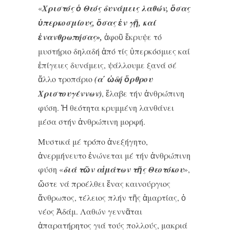
«
Χριστός ὁ Θεός δυνάμεις λαθών, ὅσας
ὑπερκοσμίους, ὅσας ἐν γῇ, καί
ἐνανθρωπήσας
»,
ἀφοῦ ἔκρυψε τό
μυστήριο δηλαδή ἀπό τίς ὑπερκόσμιες καί
ἐπίγειες δυνάμεις, ψάλλουμε ξανά σέ
ἄλλο τροπάριο
(
α΄
ὠδή ὄρθρου
Χριστουγέννων)
, ἔλαβε τήν ἀνθρώπινη
φύση. Ἡ θεότητα κρυμμένη λανθάνει
μέσα στήν ἀνθρώπινη μορφή.
Μυστικά μέ τρόπο ἀνεξήγητο,
ἀνερμήνευτο ἑνώνεται μέ τήν ἀνθρώπινη
φύση «
διά τῶν αἱμάτων τῆς Θεοτόκου
»,
ὥστε νά προέλθει ἕνας καινούργιος
ἄνθρωπος, τέλειος πλήν τῆς ἁμαρτίας, ὁ
νέος Ἀδάμ. Λαθών γεννᾶται
ἀπαρατήρητος γιά τούς πολλούς, μακριά