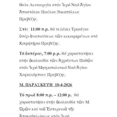
Θεία Λειτουργία στόν Ἱερό Ναό Ἁγίου
Ἀποστόλου Παύλου Νικοπόλεως
Πρεβέζης.
Στίς 11:00 π.μ.
θά τελέσει Τρισάγιο
ὑπέρ ἀναπαύσεως τῶν κεκοιμημένων στό
Κοιμητήριο Πρεβέζης.
Τό ἑσπέρας, 7:00 μ.μ.
θά χοροστατήσει
στήν ἀκολουθία τῶν Ἀχράντων Παθῶν
στόν Ἱερό Μητροπολιτικό Ναό Ἁγίου
Χαραλάμπους Πρεβέζης.
Μ. ΠΑΡΑΣΚΕΥΗ 10-
4-2026
Τό πρωΐ 8:00 π.μ. – 12:00 μ.
θά
χοροστατήσει στήν ἀκολουθία τῶν Μ.
Ὡρῶν καί τοῦ Ἑσπερινοῦ τῆς
Ἀποκαθηλώσεως στόν Ἱερό