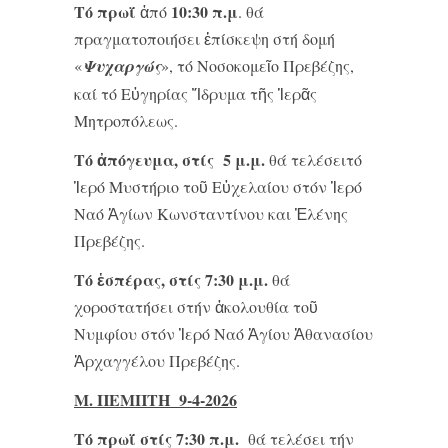
Τό πρωΐ
10:30 π.μ
ἀπό
. θά
πραγματοποιήσει ἐπίσκεψη στή δομή
«
Ψυχαργώς
», τό Νοσοκομεῖο Πρεβέζης,
καί τό Εὐγηρίας Ἵδρυμα τῆς Ἱερᾶς
Μητροπόλεως.
Τό ἀπόγευμα, στίς 5 μ.μ.
θά τελέσειτό
Ἱερό Μυστήριο τοῦ Εὐχελαίου στόν Ἱερό
Ναό Ἁγίων Κωνσταντίνου και Ἑλένης
Πρεβέζης.
Τό ἑσπέρας, στίς 7:30 μ.μ.
θά
χοροστατήσει στήν ἀκολουθία τοῦ
Νυμφίου στόν Ἱερό Ναό Ἁγίου Ἀθανασίου
Ἀρχαγγέλου Πρεβέζης.
Μ. ΠΕΜΠΤΗ 9-4-2026
Τό πρωΐ στίς 7:30 π.μ.
θά τελέσει τήν