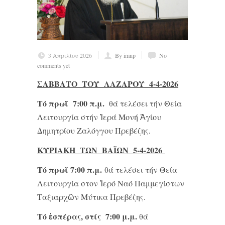
3 Απριλίου 2026
By imnp
No
comments yet
ΣΑΒΒΑΤΟ ΤΟΥ ΛΑΖΑΡΟΥ 4-4-2026
Τό πρωΐ 7:00 π.μ.
θά τελέσει τήν Θεία
Λειτουργία στήν Ἱερά Μονή Ἁγίου
Δημητρίου Ζαλόγγου Πρεβέζης.
ΚΥΡΙΑΚΗ ΤΩΝ ΒΑÏΩΝ 5-4-2026
Τό
πρωΐ
7:00 π.μ.
θά τελέσει τήν Θεία
Λειτουργία στον Ἱερό Ναό Παμμεγίστων
Ταξιαρχῶν Μύτικα Πρεβέζης.
Τό ἑσπέρας, στίς 7:00 μ.μ.
θά