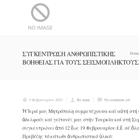
ΣΥΓΚΕΝΤΡΩΣΗ ΑΝΘΡΩΠΙΣΤΙΚΗΣ
Home
ΒΟΗΘΕΙΑΣ ΓΙΑ ΤΟΥΣ ΣΕΙΣΜΟΠΛΗΚΤΟΥΣ 
9 Φεβρουαρίου 2023
By imnp
No comments yet
Ἡ Ἱερά μας Μητρόπολη συμμετέχουσα καί αὐτή στή 
ἀδελφούς καί γείτονές μας στήν Τουρκία καί στή Συ
συγκεντρώνει ἀπό 12 ἕως 19 Φεβρουαρίου ἐ.ἔ. σέ ὅλ
Πρεβέζης τό κάτωθι ἀνθρωπιστικό ὑλικό: