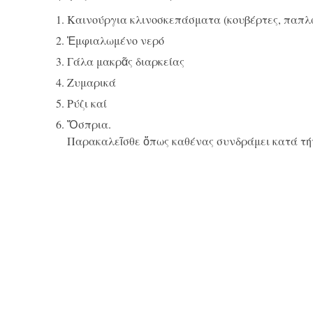
Καινούργια κλινοσκεπάσματα (κουβέρτες, παπ
Ἐμφιαλωμένο νερό
Γάλα μακρᾶς διαρκείας
Ζυμαρικά
Ρύζι καί
Ὄσπρια.
Παρακαλεῖσθε ὅπως καθένας συνδράμει κατά τήν