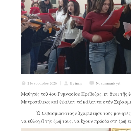
2 Ιανουαρίου 2026
By imnp
No comments yet
Μαθητές τοῦ 4
ου
Γυμνασίου Πρέβεζας, ἐν ὄψει τῆς 
Μητροπόλεως καί ἔψαλαν τά κάλαντα στόν Σεβασμι
Ὁ Σεβασμιώτατος εὐχαρίστησε τούς μαθητές καί 
νά εὐλογεῖ τήν ζωή τους, νά ἔχουν πρόοδο στή ζωή τ