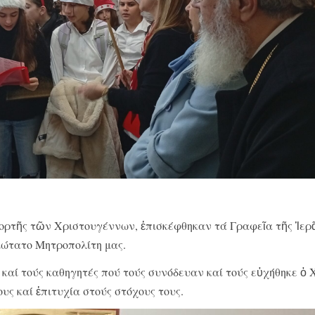
ἑορτῆς τῶν Χριστουγέννων, ἐπισκέφθηκαν τά Γραφεῖα τῆς Ἱερ
ώτατο Μητροπολίτη μας.
τούς καθηγητές πού τούς συνόδευαν καί τούς εὐχήθηκε ὁ 
ους καί ἐπιτυχία στούς στόχους τους.