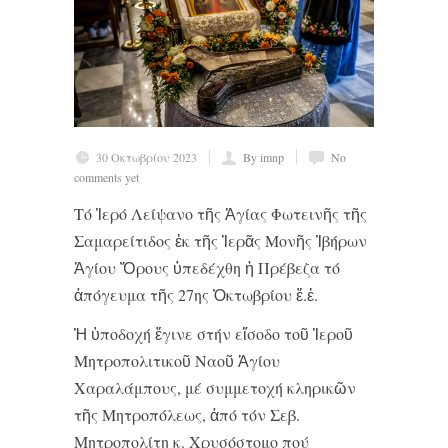
30 Οκτωβρίου 2023
By imnp
No
comments yet
Τό Ἱερό Λείψανο τῆς Ἁγίας Φωτεινῆς τῆς
Σαμαρείτιδος ἐκ τῆς Ἱερᾶς Μονῆς Ἰβήρων
Ἁγίου Ὄρους ὑπεδέχθη ἡ Πρέβεζα τό
ἀπόγευμα τῆς 27
ης
Ὀκτωβρίου ἔ.ἐ.
Ἡ ὑποδοχή ἔγινε στήν εἴσοδο τοῦ Ἱεροῦ
Μητροπολιτικοῦ Ναοῦ Ἁγίου
Χαραλάμπους, μέ συμμετοχή κληρικῶν
τῆς Μητροπόλεως, ἀπό τόν Σεβ.
Μητροπολίτη κ. Χρυσόστομο πού