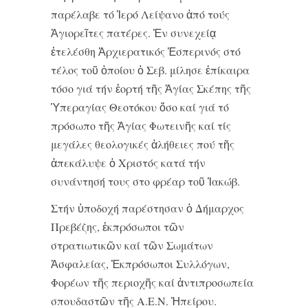
παρέλαβε τό Ἱερό Λείψανο ἀπό τούς
Ἁγιορεῖτες πατέρες. Ἐν συνεχείᾳ
ἐτελέσθη Ἀρχιερατικός Ἑσπερινός στό
τέλος τοῦ ὁποίου ὁ Σεβ. μίλησε ἐπίκαιρα
τόσο γιά τήν ἑορτή τῆς Ἁγίας Σκέπης τῆς
Ὑπεραγίας Θεοτόκου ὅσο καί γιά τό
πρόσωπο τῆς Ἁγίας Φωτεινῆς καί τίς
μεγάλες θεολογικές ἀλήθειες πού τῆς
ἀπεκάλυψε ὁ Χριστός κατά τήν
συνάντησή τους στο φρέαρ τοῦ Ἰακώβ.
Στήν ὑποδοχή παρέστησαν ὁ Δήμαρχος
Πρεβέζης, ἐκπρόσωποι τῶν
στρατιωτικῶν καί τῶν Σωμάτων
Ἀσφαλείας, Ἐκπρόσωποι Συλλόγων,
Φορέων τῆς περιοχῆς καί ἀντιπροσωπεία
σπουδαστῶν τῆς Α.Ε.Ν. Ἠπείρου.