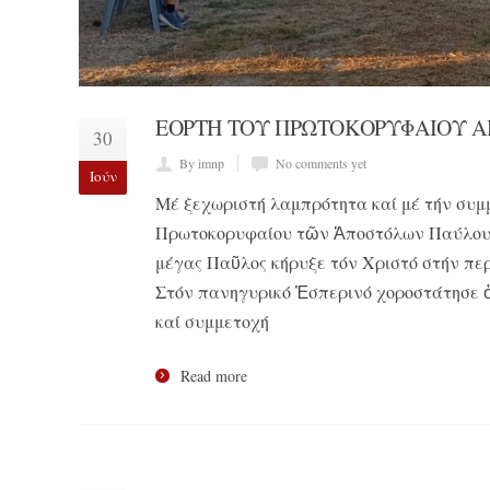
ΕΟΡΤΗ ΤΟΥ ΠΡΩΤΟΚΟΡΥΦΑΙΟΥ Α
30
By imnp
No comments yet
Ιούν
Μέ ξεχωριστή λαμπρότητα καί μέ τήν συμ
Πρωτοκορυφαίου τῶν Ἀποστόλων Παύλου σ
μέγας Παῦλος κήρυξε τόν Χριστό στήν περι
Στόν πανηγυρικό Ἑσπερινό χοροστάτησε ὁ
καί συμμετοχή
Read more