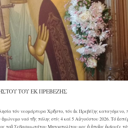
ΗΣΤΟΥ ΤΟΥ ΕΚ ΠΡΕΒΕΖΗΣ
λησία τόν νεομάρτυρα Χρῆστο, τόν ἐκ Πρεβέζης καταγόμενο, 
 ὁμώνυμο ναό τῆς πόλης στίς 4 καί 5 Αὐγούστου 2026. Τό ἑσπέ
ος τοῦ Σεβασμιωτάτου Μητροπολίτου μας ὁ ὁποῖος ἐκήρυξε τόν