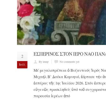
ΕΣΠΕΡΙΝΟΣ ΣΤΟΝ ΙΕΡΟ ΝΑΟ ΠΑΝ
2
By imnp
No comments yet
Ιούλ
Μέ μεγαλοπρέπεια ὁ Βυζαντινός Ἱερός Να
Μιχαήλ Β’ Δούκα Κομνηνό, ἑόρτασε τήν ἀν
ἑσπέρας τῆς 1ης Ἰουλίου 2026. Στόν ἑσπε
εὐγενῶς προσκληθείς ὑπό τοῦ συγχοροστα
παρουσία ἱερέων ἀπό