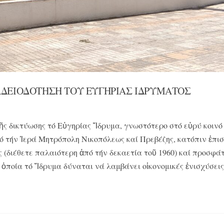
ΑΔΕΙΟΔΟΤΗΣΗ ΤΟΥ ΕΥΓΗΡΙΑΣ ΙΔΡΥΜΑΤΟΣ
ς δικτύωσης τό Εὐγηρίας Ἵδρυμα, γνωστότερο στό εὐρύ κοινό
πό τήν Ἱερά Μητρόπολη Νικοπόλεως καί Πρεβέζης, κατόπιν ἐπ
ς (διέθετε παλαιότερη ἀπό τήν δεκαετία τοῦ 1960) καί προσφά
ὁποία τό Ἵδρυμα δύναται νά λαμβάνει οἰκονομικές ἐνισχύσει