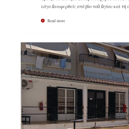
λόγο ἀναφερθείς στό βίο τοῦ ἁγίου καί τή
Read more