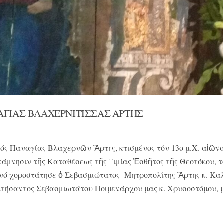
ΑΓΙΑΣ ΒΛΑΧΕΡΝΙΤΙΣΣΑΣ ΑΡΤΗΣ
ός Παναγίας Βλαχερνῶν Ἄρτης, κτισμένος τόν 13ο μ.Χ. αἰῶνα
άμνησιν τῆς Καταθέσεως τῆς Τιμίας Ἐσθῆτος τῆς Θεοτόκου, τ
ρινό χοροστάτησε ὁ Σεβασμιώτατος Μητροπολίτης Ἄρτης κ. Καλ
τήσαντος Σεβασμιωτάτου Ποιμενάρχου μας κ. Χρυσοστόμου, μ