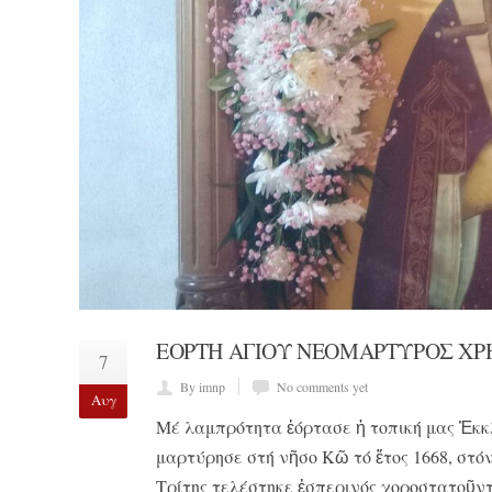
ΕΟΡΤΗ ΑΓΙΟΥ ΝΕΟΜΑΡΤΥΡΟΣ ΧΡ
7
By imnp
No comments yet
Αυγ
Μέ λαμπρότητα ἑόρτασε ἡ τοπική μας Ἐκκ
μαρτύρησε στή νῆσο Κῶ τό ἔτος 1668, στόν
Τρίτης τελέστηκε ἑσπερινός χοροστατοῦντ