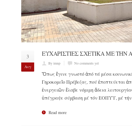
ΕΥΧΑΡΙΣΤΙΕΣ ΣΧΕΤΙΚΑ ΜΕ ΤΗΝ 
3
By imnp
No comments yet
Αυγ
Ὅπως ἔγινε γνωστό ἀπό τά μέσα κοινωνικῆ
Γηροκομεῖο Πρέβεζας, πού ἐποπτεύεται ἀ
ἐνεργειῶν ἔλαβε νόμιμη ἄδεια λειτουργία
ὑπέγραψε σύμβαση μέ τόν ΕΟΠΥΥ, μέ τήν 
Read more